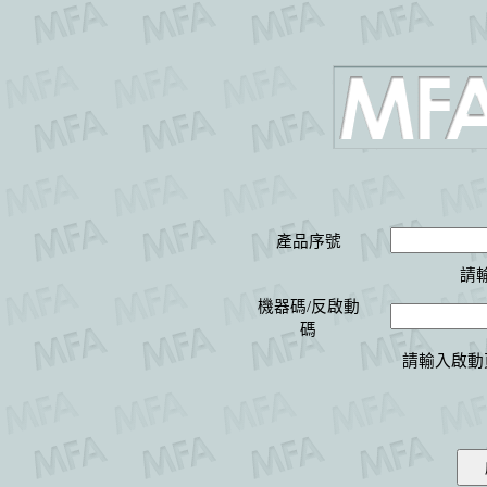
產品序號
請
機器碼
/
反啟動
碼
請輸入啟動